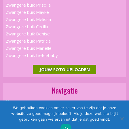
Zwangere buik Priscilla
Zwangere buik Mayke
Zwangere buik Melissa
Zwangere buik Cecilia
Zwangere buik Denise
Zwangere buik Patricia
Zwangere buik Marielle
Zwangere buik Liefsebaby
JOUW FOTO UPLOADEN
Navigatie
Home
We gebruiken cookies om er zeker van te zijn dat je onze
Disclaimer
website zo goed mogelijk beleeft. Als je deze website blijft
Meer informatie
gebruiken gaan we ervan uit dat je dat goed vindt.
Ok