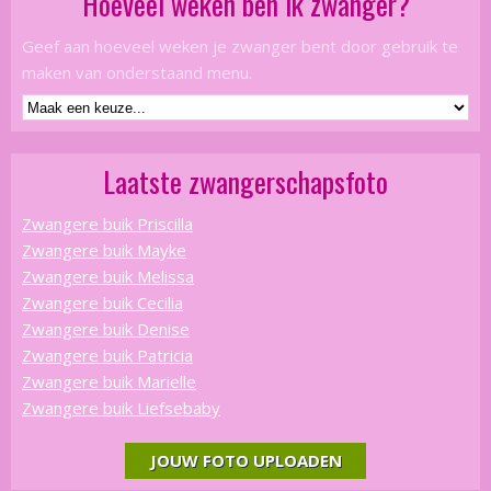
Hoeveel weken ben ik zwanger?
Geef aan hoeveel weken je zwanger bent door gebruik te
maken van onderstaand menu.
Laatste zwangerschapsfoto
Zwangere buik Priscilla
Zwangere buik Mayke
Zwangere buik Melissa
Zwangere buik Cecilia
Zwangere buik Denise
Zwangere buik Patricia
Zwangere buik Marielle
Zwangere buik Liefsebaby
JOUW FOTO UPLOADEN