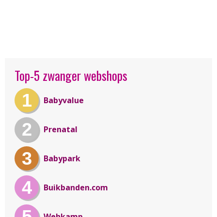
Top-5 zwanger webshops
1
Babyvalue
2
Prenatal
3
Babypark
4
Buikbanden.com
5
Wehkamp